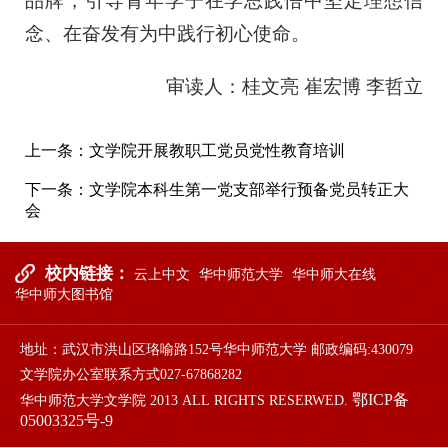
品牌，引导青年学子在学思践悟中坚定理想信
念、在奋发有为中践行初心使命。
审读人：桂文亮 崔宏博 李哲立
上一条：
文学院开展教职工党员党性教育培训
下一条：
文学院本科生第一党支部举行预备党员转正大
会
校内链接：
云上中文
华中师范大学
华中师大在线
华中师大图书馆
地址：武汉市洪山区珞喻路152号华中师范大学 邮政编码:430079
文学院办公室联系方式027-67868282
鄂ICP备
华中师范大学文学院 2013 ALL RIGHTS RESERWED.
05003325号-9