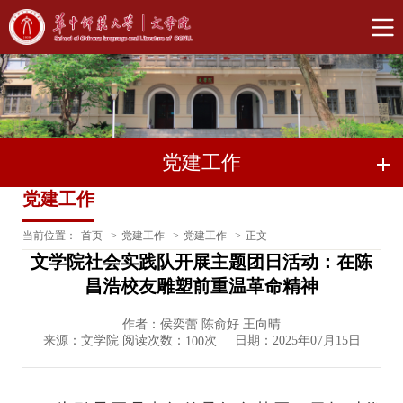
党建工作
党建工作
当前位置：
首页
->
党建工作
->
党建工作
->
正文
文学院社会实践队开展主题团日活动：在陈
昌浩校友雕塑前重温革命精神
作者：侯奕蕾 陈俞好 王向晴
来源：文学院 阅读次数：
次
日期：2025年07月15日
100