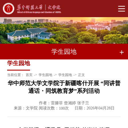
学生园地
学生园地
当前位置：
首页
->
学生园地
->
学生园地
->
正文
华中师范大学文学院于新疆喀什开展 “同讲普
通话・同筑教育梦”系列活动
作者：雷滕菲 曾湘婷 张子兰
来源：文学院 阅读次数：
次
日期：2026年04月28日
100