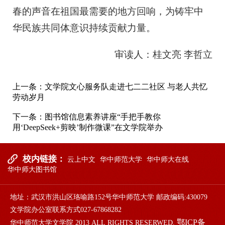
春的声音在祖国最需要的地方回响，为铸牢中
华民族共同体意识持续贡献力量。
审读人：桂文亮 李哲立
上一条：
文学院文心服务队走进七二二社区 与老人共忆
劳动岁月
下一条：
图书馆信息素养讲座“手把手教你
用‘DeepSeek+剪映’制作微课”在文学院举办
校内链接：
云上中文
华中师范大学
华中师大在线
华中师大图书馆
地址：武汉市洪山区珞喻路152号华中师范大学 邮政编码:430079
文学院办公室联系方式027-67868282
鄂ICP备
华中师范大学文学院 2013 ALL RIGHTS RESERWED.