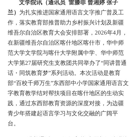
文学院讯（通讯员 雷滕菲 曾湘婷 张子
兰）
为扎实推进国家通用语言文字推广普及工
作，落实教育部推普助力乡村振兴计划及新疆
维吾尔自治区教育大会安排部署，2026年4月，
在新疆维吾尔自治区喀什地区喀什市，华中师
范大学文学院与喀什大学附属中学、华中师范
大学第27届研究生支教团共同举办了“同讲普通
话・同筑教育梦”系列活动。本次活动是教育
部“百校千师万生”东西部中小学国家通用语言文
字教育教学结对帮扶项目在喀什地区的生动实
践，通过东西部教育资源的深度对接，为边疆
青少年搭建起语言学习与文化交融的广阔平
台。