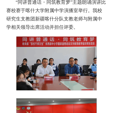
“同讲普通话・同筑教育梦”主题朗诵演讲比
赛校赛于喀什大学附属中学演播室举行。我校
研究生支教团新疆喀什分队支教老师与附属中
学相关领导出席活动并担任评委。