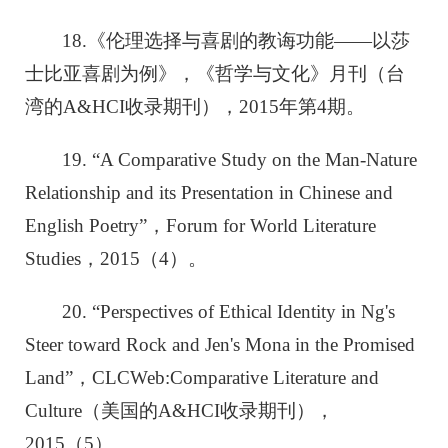
18.《伦理选择与喜剧的教诲功能——以莎
士比亚喜剧为例》，《哲学与文化》月刊（台
湾的A&HCI收录期刊），2015年第4期。
19. “A Comparative Study on the Man-Nature
Relationship and its Presentation in Chinese and
English Poetry”，
Forum for World Literature
Studies
，2015（4）。
20. “Perspectives of Ethical Identity in Ng's
Steer toward Rock and Jen's Mona in the Promised
Land”，CLCWeb
:
Comparative Literature and
Culture
（美国的A&HCI收录期刊），
2015（5）。