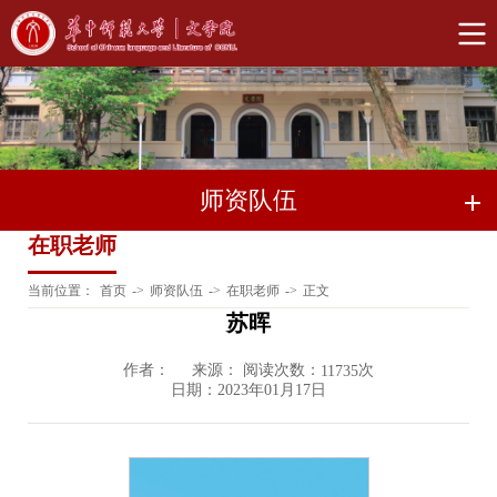
师资队伍
在职老师
当前位置：
首页
->
师资队伍
->
在职老师
->
正文
苏晖
作者：
来源： 阅读次数：
次
11735
日期：2023年01月17日