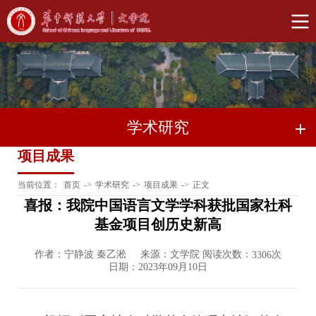
学术研究
项目成果
当前位置：
首页
->
学术研究
->
项目成果
->
正文
喜报：我院中国语言文学学科获批国家社科
基金项目创历史新高
作者：宁静波 秦乙淞
来源：文学院 阅读次数：
次
3306
日期：2023年09月10日