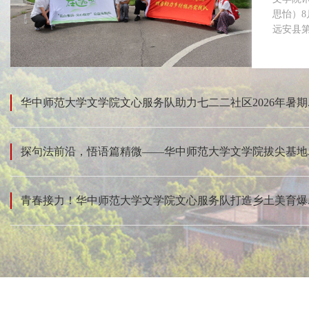
思怡）8
远安县第
华中师范大学文学院文心服务队助力七二二社区2026年暑期..
探句法前沿，悟语篇精微——华中师范大学文学院拔尖基地..
青春接力！华中师范大学文学院文心服务队打造乡土美育爆..