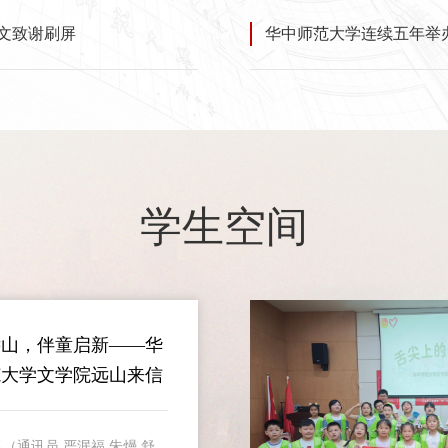
文致谢刷屏
华中师范大学连续五年举办
学生空间
远山，伴童启新——华
范大学文学院远山来信
（通讯员 严泯福 朱熳 舒