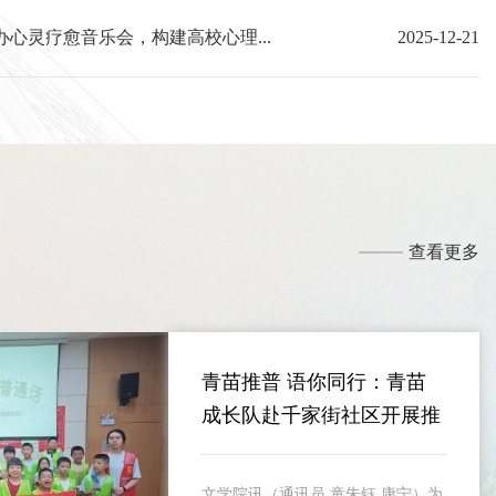
心灵疗愈音乐会，构建高校心理...
2025-12-21
查看更多
青苗推普 语你同行：青苗
成长队赴千家街社区开展推
普活动
文学院讯（通讯员 童朱钰 康宁）为