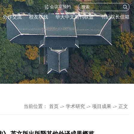
会议室预约
合作交流
校友联线
华大中文期刊联盟
书记院长信箱
当前位置：
首页
学术研究
项目成果
正文
->
->
->
构》 英文版出版暨其他外译成果概览